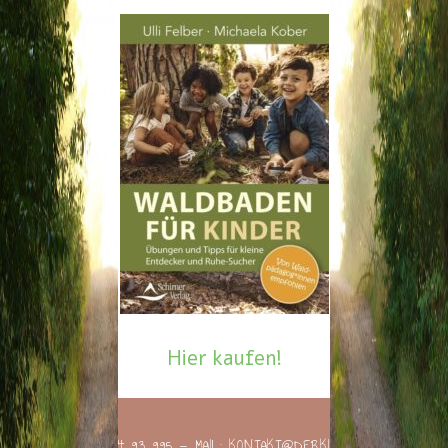
Hier kaufen!
TEL.
0680 / 14 93 995
— MAIL:
KONTAKT@DERKINDERWALD.AT